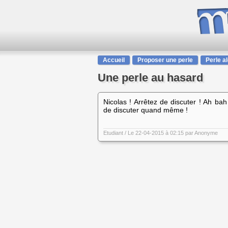
Accueil
Proposer une perle
Perle a
Une perle au hasard
Nicolas ! Arrêtez de discuter ! Ah bah 
de discuter quand même !
Etudiant
/ Le 22-04-2015 à 02:15 par
Anonyme