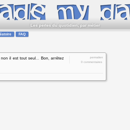
Les perles du quotidien, par métier
léatoire
FAQ
non il est tout seul... Bon, arrêtez
permalien
0 commentaires