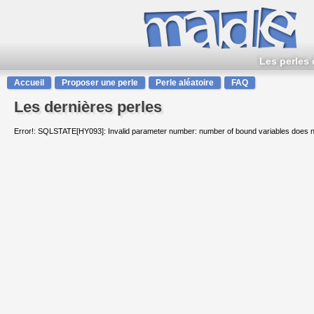
Les perles 
Accueil
Proposer une perle
Perle aléatoire
FAQ
Les dernières perles
Error!: SQLSTATE[HY093]: Invalid parameter number: number of bound variables does 