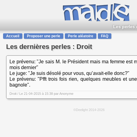
Les perles 
Accueil
Proposer une perle
Perle aléatoire
FAQ
Les dernières perles : Droit
Le prévenu: "Je sais M. le Président mais ma femme est m
mois dernier"
Le juge: "Je suis désolé pour vous, qu’avait-elle donc?"
Le prévenu: "Pfft trois fois rien, quelques meubles et une 
bagnole".
Droit
/ Le 21-04-2015 à 15:38 par
Anonyme
©Deelight 2014-2026