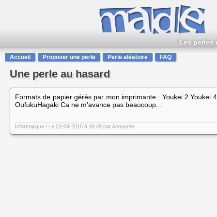
Les perles 
Accueil
Proposer une perle
Perle aléatoire
FAQ
Une perle au hasard
Formats de papier gérés par mon imprimante : Youkei 2 Youkei 
OufukuHagaki Ca ne m'avance pas beaucoup...
Informatique
/ Le 21-04-2015 à 19:49 par
Anonyme